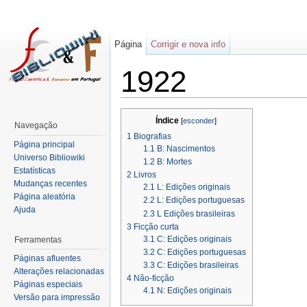
Página
Corrigir e nova info
1922
Índice
[
esconder
]
Navegação
1
Biografias
Página principal
1.1
B: Nascimentos
Universo Bibliowiki
1.2
B: Mortes
Estatísticas
2
Livros
Mudanças recentes
2.1
L: Edições originais
Página aleatória
2.2
L: Edições portuguesas
Ajuda
2.3
L Edições brasileiras
3
Ficção curta
3.1
C: Edições originais
Ferramentas
3.2
C: Edições portuguesas
Páginas afluentes
3.3
C: Edições brasileiras
Alterações relacionadas
4
Não-ficção
Páginas especiais
4.1
N: Edições originais
Versão para impressão