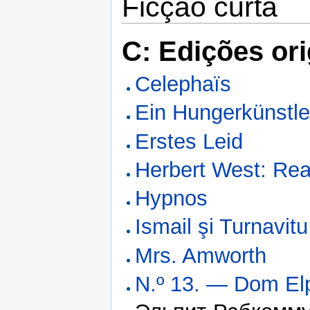
Ficção curta
C: Edições ori
Celephaïs
Ein Hungerkünstle
Erstes Leid
Herbert West: Re
Hypnos
Ismail şi Turnavitu
Mrs. Amworth
N.º 13. — Dom El