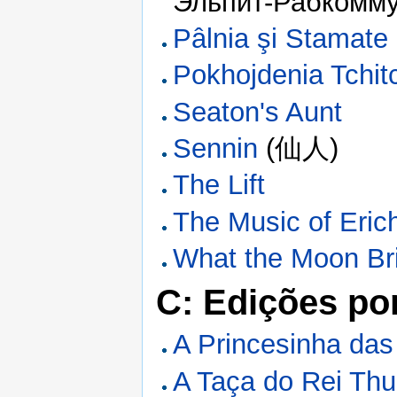
Эльпит-Рабкомму
Pâlnia şi Stamate
Pokhojdenia Tchit
Seaton's Aunt
Sennin
(仙人)
The Lift
The Music of Eric
What the Moon Br
C: Edições po
A Princesinha da
A Taça do Rei Thu