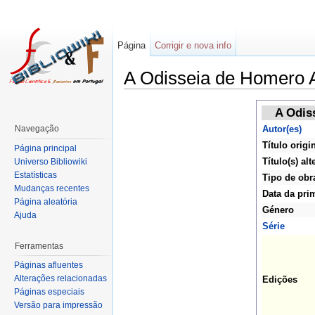
Página
Corrigir e nova info
A Odisseia de Homero 
A Odis
Navegação
Autor(es)
Título origi
Página principal
Título(s) alt
Universo Bibliowiki
Estatísticas
Tipo de obr
Mudanças recentes
Data da pri
Página aleatória
Género
Ajuda
Série
Ferramentas
Páginas afluentes
Alterações relacionadas
Edições
Páginas especiais
Versão para impressão