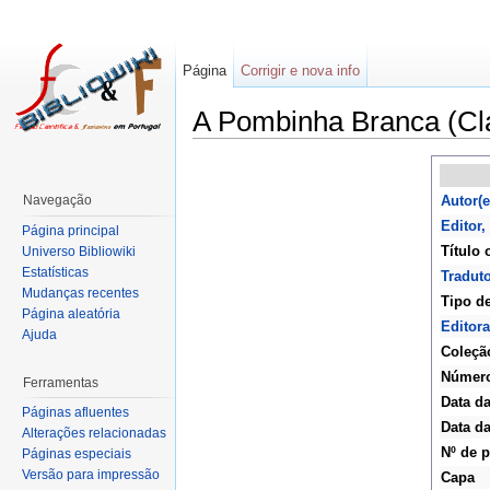
Página
Corrigir e nova info
A Pombinha Branca (Clá
Navegação
Autor(e
Editor
Página principal
Título 
Universo Bibliowiki
Estatísticas
Traduto
Mudanças recentes
Tipo de
Página aleatória
Editora
Ajuda
Coleçã
Númer
Ferramentas
Data d
Páginas afluentes
Data da
Alterações relacionadas
Nº de 
Páginas especiais
Versão para impressão
Capa