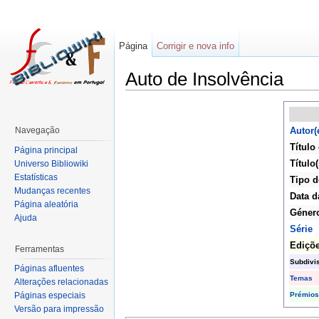
Página
Corrigir e nova info
Auto de Insolvência
Navegação
Autor(
Título
Página principal
Título(
Universo Bibliowiki
Estatísticas
Tipo d
Mudanças recentes
Data d
Página aleatória
Géner
Ajuda
Série
Ediçõ
Ferramentas
Subdivi
Páginas afluentes
Temas
Alterações relacionadas
Prémios
Páginas especiais
Versão para impressão