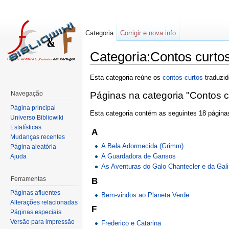
Categoria
Corrigir e nova info
Categoria:Contos curto
Esta categoria reúne os
contos curtos
traduzi
Navegação
Páginas na categoria "Contos c
Página principal
Esta categoria contém as seguintes 18 páginas
Universo Bibliowiki
Estatísticas
A
Mudanças recentes
A Bela Adormecida (Grimm)
Página aleatória
A Guardadora de Gansos
Ajuda
As Aventuras do Galo Chantecler e da Gali
Ferramentas
B
Páginas afluentes
Bem-vindos ao Planeta Verde
Alterações relacionadas
F
Páginas especiais
Versão para impressão
Frederico e Catarina