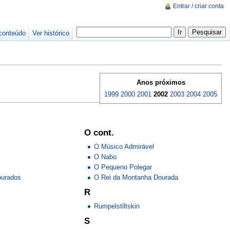
Entrar / criar conta
conteúdo
Ver histórico
Anos próximos
1999
2000
2001
2002
2003
2004
2005
O cont.
O Músico Admirável
O Nabo
O Pequeno Polegar
ourados
O Rei da Montanha Dourada
R
Rumpelstiltskin
S