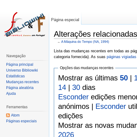
Página especial
Alterações relacionada
←
A Máquina do Tempo (NA, 1994)
Lista das mudanças recentes em todas as pági
Navegação
categoria fornecida). As suas
páginas vigiadas
Página principal
Opções das mudanças recentes
Universo Bibliowiki
Mostrar as últimas
50
|
Estatísticas
Mudanças recentes
14
|
30
dias
Página aleatória
Ajuda
Esconder
edições meno
anónimos |
Esconder
uti
Ferramentas
edições
Atom
Páginas especiais
Mostrar as novas mudan
2026