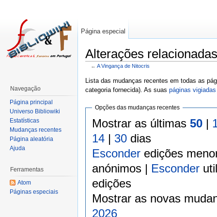
Página especial
Alterações relacionadas
←
A Vingança de Nitocris
Lista das mudanças recentes em todas as pági
Navegação
categoria fornecida). As suas
páginas vigiadas
Página principal
Opções das mudanças recentes
Universo Bibliowiki
Mostrar as últimas
50
|
Estatísticas
Mudanças recentes
14
|
30
dias
Página aleatória
Ajuda
Esconder
edições meno
anónimos |
Esconder
uti
Ferramentas
edições
Atom
Páginas especiais
Mostrar as novas mudan
2026