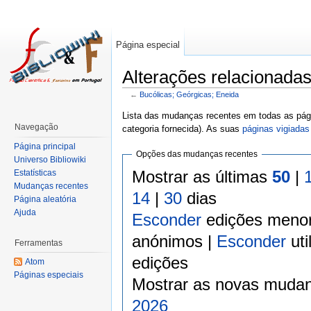
Página especial
Alterações relacionada
←
Bucólicas; Geórgicas; Eneida
Lista das mudanças recentes em todas as pági
Navegação
categoria fornecida). As suas
páginas vigiadas
Página principal
Opções das mudanças recentes
Universo Bibliowiki
Mostrar as últimas
50
|
Estatísticas
Mudanças recentes
14
|
30
dias
Página aleatória
Ajuda
Esconder
edições meno
anónimos |
Esconder
uti
Ferramentas
edições
Atom
Páginas especiais
Mostrar as novas mudan
2026