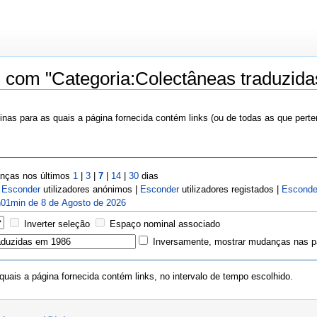
s com "Categoria:Colectâneas traduzid
nas para as quais a página fornecida contém links (ou de todas as que pert
ças nos últimos
1
|
3
|
7
|
14
|
30
dias
|
Esconder
utilizadores anónimos |
Esconder
utilizadores registados |
Esconde
01min de 8 de Agosto de 2026
Inverter seleção
Espaço nominal associado
Inversamente, mostrar mudanças nas pá
uais a página fornecida contém links, no intervalo de tempo escolhido.