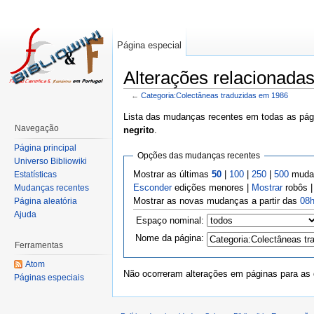
Página especial
Alterações relacionada
←
Categoria:Colectâneas traduzidas em 1986
Lista das mudanças recentes em todas as pági
Navegação
negrito
.
Página principal
Opções das mudanças recentes
Universo Bibliowiki
Mostrar as últimas
50
|
100
|
250
|
500
mudan
Estatísticas
Esconder
edições menores |
Mostrar
robôs 
Mudanças recentes
Mostrar as novas mudanças a partir das
08h
Página aleatória
Ajuda
Espaço nominal:
Nome da página:
Ferramentas
Atom
Não ocorreram alterações em páginas para as q
Páginas especiais