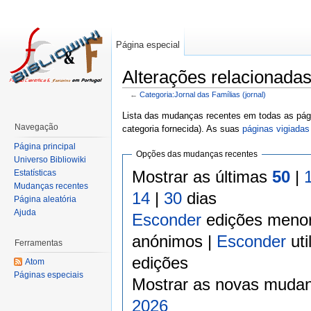
Página especial
Alterações relacionadas
←
Categoria:Jornal das Famílias (jornal)
Lista das mudanças recentes em todas as pági
Navegação
categoria fornecida). As suas
páginas vigiadas
Página principal
Opções das mudanças recentes
Universo Bibliowiki
Mostrar as últimas
50
|
Estatísticas
Mudanças recentes
14
|
30
dias
Página aleatória
Ajuda
Esconder
edições meno
anónimos |
Esconder
uti
Ferramentas
edições
Atom
Páginas especiais
Mostrar as novas mudan
2026