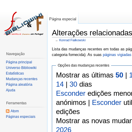
Página especial
Alterações relacionada
←
Konrad Fialkowski
Lista das mudanças recentes em todas as pági
Navegação
categoria fornecida). As suas
páginas vigiadas
Página principal
Opções das mudanças recentes
Universo Bibliowiki
Mostrar as últimas
50
|
Estatísticas
Mudanças recentes
14
|
30
dias
Página aleatória
Ajuda
Esconder
edições meno
anónimos |
Esconder
uti
Ferramentas
edições
Atom
Páginas especiais
Mostrar as novas mudan
2026