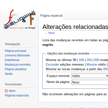
Página especial
Alterações relacionada
←
Nuno
Lista das mudanças recentes em todas as pági
Navegação
negrito
.
Página principal
Opções das mudanças recentes
Universo Bibliowiki
Mostrar as últimas
50
|
100
|
250
|
500
mudan
Estatísticas
Esconder
edições menores |
Mostrar
robôs 
Mudanças recentes
Mostrar as novas mudanças a partir das
05h
Página aleatória
Ajuda
Espaço nominal:
Nome da página:
Ferramentas
Atom
Não ocorreram alterações em páginas para as q
Páginas especiais