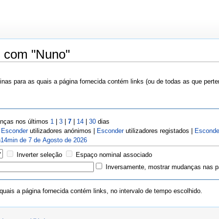
s com "Nuno"
nas para as quais a página fornecida contém links (ou de todas as que pert
ças nos últimos
1
|
3
|
7
|
14
|
30
dias
|
Esconder
utilizadores anónimos |
Esconder
utilizadores registados |
Esconde
14min de 7 de Agosto de 2026
Inverter seleção
Espaço nominal associado
Inversamente, mostrar mudanças nas pá
uais a página fornecida contém links, no intervalo de tempo escolhido.