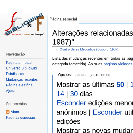
Página especial
Alterações relacionada
1987)"
←
Quatro Seres Medonhos (Ediouro, 1987)
Navegação
Lista das mudanças recentes em todas as pági
Página principal
categoria fornecida). As suas
páginas vigiadas
Universo Bibliowiki
Estatísticas
Opções das mudanças recentes
Mudanças recentes
Mostrar as últimas
50
|
Página aleatória
Ajuda
14
|
30
dias
Esconder
edições meno
Ferramentas
anónimos |
Esconder
uti
Atom
Páginas especiais
edições
Mostrar as novas mudan