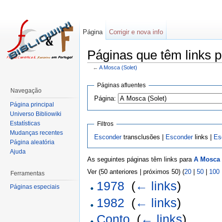
Página
Corrigir e nova info
Páginas que têm links p
←
A Mosca (Solet)
Páginas afluentes
Navegação
Página:
Página principal
Universo Bibliowiki
Estatísticas
Filtros
Mudanças recentes
Esconder
transclusões |
Esconder
links |
Es
Página aleatória
Ajuda
As seguintes páginas têm links para
A Mosca 
Ver (50 anteriores | próximos 50) (
20
|
50
|
100
Ferramentas
1978
‎
(
← links
)
Páginas especiais
1982
‎
(
← links
)
Conto
‎
(
← links
)