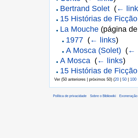
Bertrand Solet
‎
(
← lin
15 Histórias de Ficção
La Mouche
(página de
1977
‎
(
← links
)
A Mosca (Solet)
‎
(
← 
A Mosca
‎
(
← links
)
15 Histórias de Ficção
Ver (50 anteriores | próximos 50) (
20
|
50
|
100
Política de privacidade
Sobre o Bibliowiki
Exoneração 