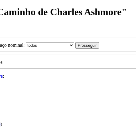
 Caminho de Charles Ashmore"
aço nominal:
os
re
:
s
)