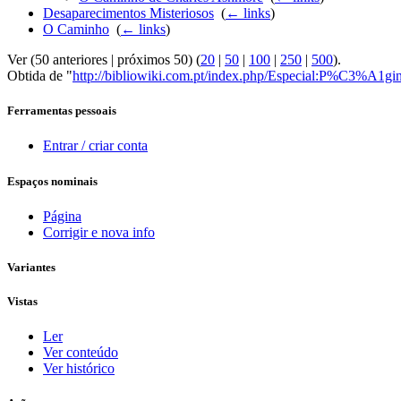
Desaparecimentos Misteriosos
‎
(
← links
)
O Caminho
‎
(
← links
)
Ver (50 anteriores | próximos 50) (
20
|
50
|
100
|
250
|
500
).
Obtida de "
http://bibliowiki.com.pt/index.php/Especial:P%C3%A1
Ferramentas pessoais
Entrar / criar conta
Espaços nominais
Página
Corrigir e nova info
Variantes
Vistas
Ler
Ver conteúdo
Ver histórico