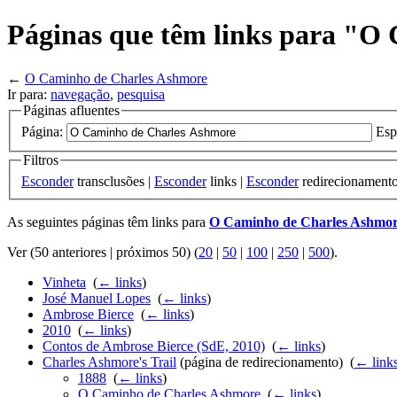
Páginas que têm links para "O
←
O Caminho de Charles Ashmore
Ir para:
navegação
,
pesquisa
Páginas afluentes
Página:
Esp
Filtros
Esconder
transclusões |
Esconder
links |
Esconder
redirecionament
As seguintes páginas têm links para
O Caminho de Charles Ashmo
Ver (50 anteriores | próximos 50) (
20
|
50
|
100
|
250
|
500
).
Vinheta
‎
(
← links
)
José Manuel Lopes
‎
(
← links
)
Ambrose Bierce
‎
(
← links
)
2010
‎
(
← links
)
Contos de Ambrose Bierce (SdE, 2010)
‎
(
← links
)
Charles Ashmore's Trail
(página de redirecionamento) ‎
(
← link
1888
‎
(
← links
)
O Caminho de Charles Ashmore
‎
(
← links
)