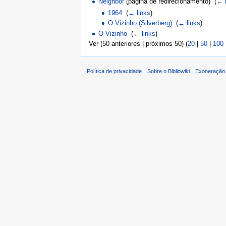
Neighbor
(página de redirecionamento) ‎
(
← 
1964
‎
(
← links
)
O Vizinho (Silverberg)
‎
(
← links
)
O Vizinho
‎
(
← links
)
Ver (50 anteriores | próximos 50) (
20
|
50
|
100
Política de privacidade
Sobre o Bibliowiki
Exoneração 