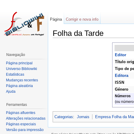
Página
Corrigir e nova info
Folha da Tarde
Navegação
Editor
Título ori
Página principal
Tipo de p
Universo Bibliowiki
Estatísticas
Editora
Mudanças recentes
ISSN
Página aleatória
Género
Ajuda
Números
(ou números
Ferramentas
Páginas afluentes
Categorias
:
Jornais
Empresa Folha da Ma
Alterações relacionadas
Páginas especiais
Versão para impressão