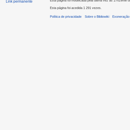
Esta página foi modificada pela última vez às 17h29min d
Link permanente
Esta página foi acedida 1 291 vezes.
Política de privacidade
Sobre o Bibliowiki
Exoneração 