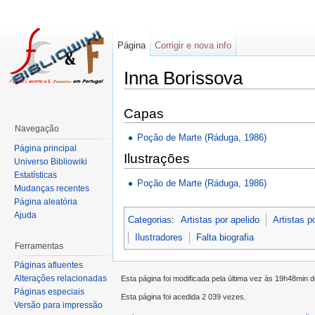
Página
Corrigir e nova info
Inna Borissova
Capas
Navegação
Poção de Marte (Ráduga, 1986)
Página principal
Ilustrações
Universo Bibliowiki
Estatísticas
Poção de Marte (Ráduga, 1986)
Mudanças recentes
Página aleatória
Ajuda
Categorias
:
Artistas por apelido
Artistas p
Ilustradores
Falta biografia
Ferramentas
Páginas afluentes
Alterações relacionadas
Esta página foi modificada pela última vez às 19h48min 
Páginas especiais
Esta página foi acedida 2 039 vezes.
Versão para impressão