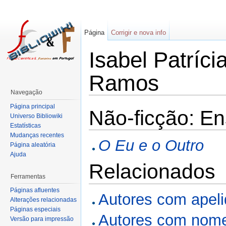
Página
Corrigir e nova info
Isabel Patríci
Ramos
Navegação
Página principal
Não-ficção: En
Universo Bibliowiki
Estatísticas
Mudanças recentes
O Eu e o Outro
Página aleatória
Ajuda
Relacionados
Ferramentas
Páginas afluentes
Autores com apel
Alterações relacionadas
Páginas especiais
Autores com nome
Versão para impressão