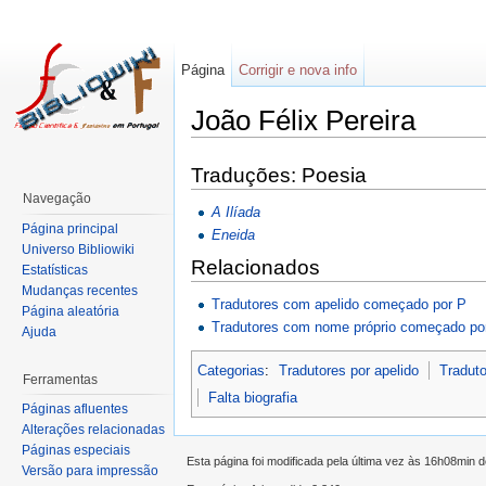
Página
Corrigir e nova info
João Félix Pereira
Traduções: Poesia
Navegação
A Ilíada
Página principal
Eneida
Universo Bibliowiki
Relacionados
Estatísticas
Mudanças recentes
Tradutores com apelido começado por P
Página aleatória
Tradutores com nome próprio começado po
Ajuda
Categorias
:
Tradutores por apelido
Traduto
Ferramentas
Falta biografia
Páginas afluentes
Alterações relacionadas
Páginas especiais
Esta página foi modificada pela última vez às 16h08min 
Versão para impressão