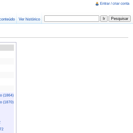
Entrar / criar conta
conteúdo
Ver histórico
do (1864)
do (1870)
2
872