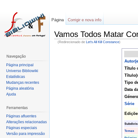
Página
Corrigir e nova info
Vamos Todos Matar Co
(Redirecionado de
Let's All Kill Constance
)
Navegação
Autor(e
Página principal
Título 
Universo Bibliowiki
Título(
Estatísticas
Tipo d
Mudanças recentes
Página aleatória
Data d
Ajuda
Géner
Série
Ferramentas
Ediçõe
Páginas afluentes
Alterações relacionadas
Subdivi
Páginas especiais
Temas
Versão para impressão
Prémios