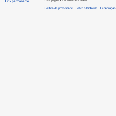
Esta página foi acedida 943 vezes.
Link permanente
Política de privacidade
Sobre o Bibliowiki
Exoneração 