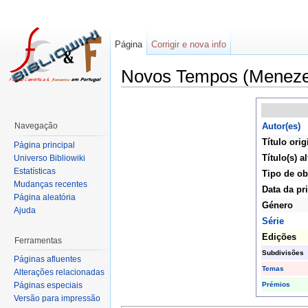
Página
Corrigir e nova info
Novos Tempos (Meneze
Navegação
Autor(es)
Título orig
Página principal
Título(s) a
Universo Bibliowiki
Estatísticas
Tipo de ob
Mudanças recentes
Data da pr
Página aleatória
Género
Ajuda
Série
Edições
Ferramentas
Subdivisões
Páginas afluentes
Temas
Alterações relacionadas
Prémios
Páginas especiais
Versão para impressão