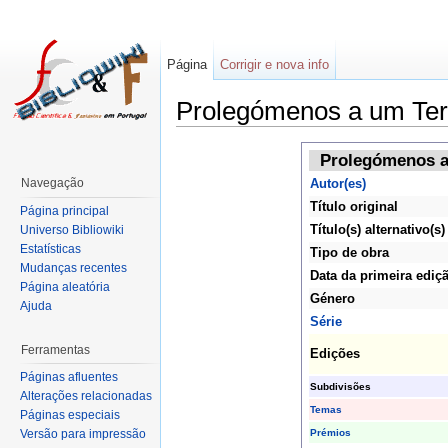
Página
Corrigir e nova info
Prolegómenos a um Terc
Prolegómenos a
Navegação
Autor(es)
Título original
Página principal
Título(s) alternativo(s)
Universo Bibliowiki
Estatísticas
Tipo de obra
Mudanças recentes
Data da primeira ediç
Página aleatória
Género
Ajuda
Série
Ferramentas
Edições
Páginas afluentes
Subdivisões
Alterações relacionadas
Temas
Páginas especiais
Prémios
Versão para impressão