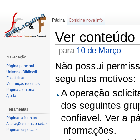
Página
Corrigir e nova info
Ver conteúdo
para
10 de Março
Navegação
Não possui permissã
Página principal
Universo Bibliowiki
seguintes motivos:
Estatísticas
Mudanças recentes
Página aleatória
A operação solicit
Ajuda
dos seguintes gru
Ferramentas
confiavel. Ver a p
Páginas afluentes
Alterações relacionadas
informações.
Páginas especiais