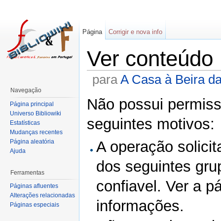
Página
Corrigir e nova info
Ver conteúdo
para
A Casa à Beira d
Navegação
Não possui permissã
Página principal
Universo Bibliowiki
seguintes motivos:
Estatísticas
Mudanças recentes
Página aleatória
A operação solicit
Ajuda
dos seguintes gru
Ferramentas
confiavel. Ver a p
Páginas afluentes
Alterações relacionadas
informações.
Páginas especiais