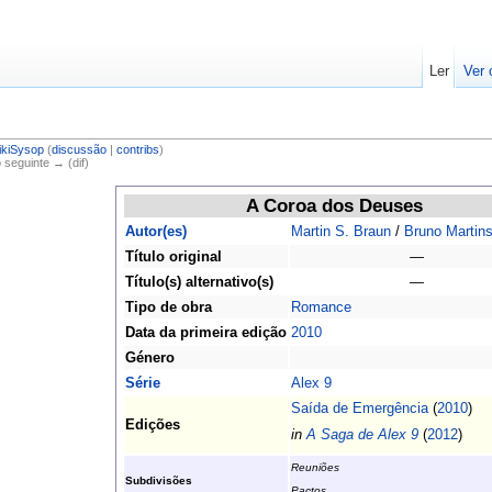
Ler
Ver 
ikiSysop
(
discussão
|
contribs
)
o seguinte → (dif)
A Coroa dos Deuses
Autor(es)
Martin S. Braun
/
Bruno Martin
Título original
—
Título(s) alternativo(s)
—
Tipo de obra
Romance
Data da primeira edição
2010
Género
Série
Alex 9
Saída de Emergência
(
2010
)
Edições
in
A Saga de Alex 9
(
2012
)
Reuniões
Subdivisões
Pactos