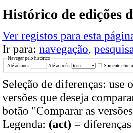
Histórico de edições 
Ver registos para esta págin
Ir para:
navegação
,
pesquis
Navegar pelo histórico
Até ao ano:
Até ao mês:
Somente elimi
Seleção de diferenças: use 
versões que deseja comparar.
botão "Comparar as versões
Legenda:
(act)
= diferenças 