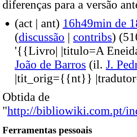
diferenças para a versão ant
(act | ant)
16h49min de 18
(
discussão
|
contribs
)
‎
(51
'{{Livro| |titulo=A Eneid
João de Barros
(il.
J. Ped
|tit_orig={{nt}} |traduto
Obtida de
"
http://bibliowiki.com.pt
Ferramentas pessoais