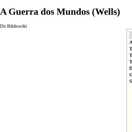
A Guerra dos Mundos (Wells)
Do Bibliowiki
A
T
T
T
D
G
S