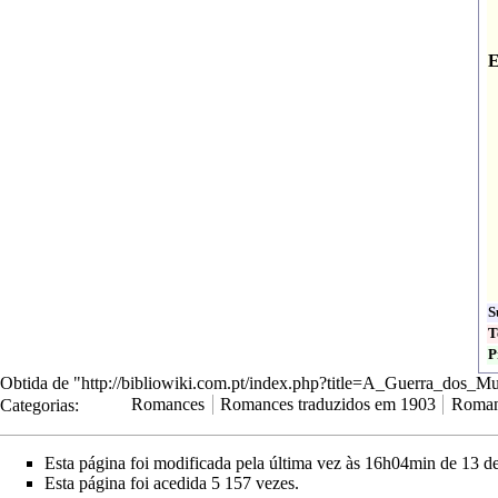
E
S
T
P
Obtida de "
http://bibliowiki.com.pt/index.php?title=A_Guerra_dos_
Categorias
:
Romances
Romances traduzidos em 1903
Roman
Esta página foi modificada pela última vez às 16h04min de 13 d
Esta página foi acedida 5 157 vezes.