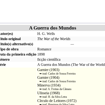
A Guerra dos Mundos
utor(es)
H. G. Wells
ítulo original
The War of the Worlds
ítulo(s) alternativo(s)
—
ipo de obra
Romance
ata da primeira edição
1898
énero
ficção científica
érie
A Guerra dos Mundos
(
The War of the World
Garnier
(
1903
)
➥ trad:
Carlos de Sousa Ferreira
Garnier
(
1904
)
➥ trad:
Carlos de Sousa Ferreira
Minerva
(
1934
)
➥ trad:
A. Freitas da Câmara
Ulisseia
(
1968
)
➥ trad:
H. da Silva Letra
Círculo de Leitores
(
1972
)
➥ trad:
Henrique da Silva Letra