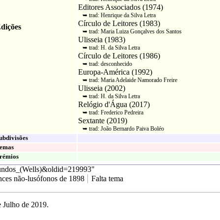
Editores Associados
(
1974
)
➥ trad:
Henrique da Silva Letra
Círculo de Leitores
(
1983
)
dições
➥ trad:
Maria Luiza Gonçalves dos Santos
Ulisseia
(
1983
)
➥ trad:
H. da Silva Letra
Círculo de Leitores
(
1986
)
➥ trad: desconhecido
Europa-América
(
1992
)
➥ trad:
Maria Adelaide Namorado Freire
Ulisseia
(
2002
)
➥ trad:
H. da Silva Letra
Relógio d'Água
(
2017
)
➥ trad:
Frederico Pedreira
Sextante
(
2019
)
➥ trad:
João Bernardo Paiva Boléo
ubdivisões
emas
rémios
Mundos_(Wells)&oldid=219993
"
ces não-lusófonos de 1898
Falta tema
e Julho de 2019.