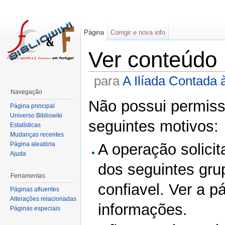
Página
Corrigir e nova info
Ver conteúdo
para
A Ilíada Contada 
Navegação
Não possui permissã
Página principal
Universo Bibliowiki
seguintes motivos:
Estatísticas
Mudanças recentes
Página aleatória
A operação solicit
Ajuda
dos seguintes gru
Ferramentas
confiavel. Ver a p
Páginas afluentes
Alterações relacionadas
informações.
Páginas especiais