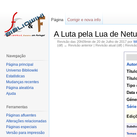
Página
Corrigir e nova info
A Luta pela Lua de Net
Revisão das 20h09min de 20 de Julho de 2017 por
Wi
(dif) ← Revisão anterior | Revisão atual (dif) | Revisã
Navegação
Autor
Página principal
Universo Bibliowiki
Títul
Estatísticas
Título
Mudanças recentes
Tipo 
Página aleatória
Data 
Ajuda
Géne
Série
Ferramentas
Páginas afluentes
Ediç
Alterações relacionadas
Subdiv
Páginas especiais
Versão para impressão
Temas