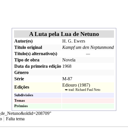
A Luta pela Lua de Netuno
Autor(es)
H. G. Ewers
Título original
Kampf um den Neptunmond
Título(s) alternativo(s)
—
Tipo de obra
Novela
Data da primeira edição
1968
Género
Série
M-87
Ediouro
(
1987
)
Edições
➥ trad:
Richard Paul Neto
Subdivisões
Temas
Prémios
ua_de_Netuno&oldid=208709
"
ro
Falta tema