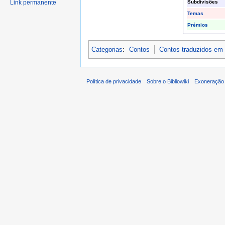
Subdivisões
Link permanente
Temas
Prémios
Categorias
:
Contos
Contos traduzidos em
Política de privacidade
Sobre o Bibliowiki
Exoneração 