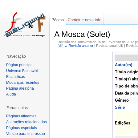
Página
Corrigir e nova info
A Mosca (Solet)
Revisão das 18h52min de 26 de Fevereiro de 2012 p
(
dif
)
← Revisão anterior
| Revisão atual (dif) | Revisã
Navegação
Autor(es)
Página principal
Universo Bibliowiki
Título origi
Estatísticas
Título(s) alt
Mudanças recentes
Tipo de obr
Página aleatória
Data da pri
Ajuda
Género
Série
Ferramentas
Páginas afluentes
Alterações relacionadas
Edições
Páginas especiais
Versão para impressão