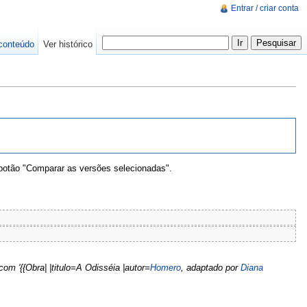
Entrar / criar conta
conteúdo
Ver histórico
 botão "Comparar as versões selecionadas".
com '{{Obra| |titulo=A Odisséia |autor=
Homero
, adaptado por
Diana