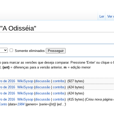
Ler
Ver 
 "A Odisséia"
Somente eliminados
 para marcar as versões que deseja comparar. Pressione 'Enter' ou clique o
l,
(ant)
= diferenças para a versão anterior,
m
= edição menor
ro de 2016
‎
WikiSysop
(
discussão
|
contribs
)
‎
(927 bytes)
ro de 2016
‎
WikiSysop
(
discussão
|
contribs
)
‎
(424 bytes)
ro de 2016
‎
WikiSysop
(
discussão
|
contribs
)
‎
(424 bytes)
ro de 2016
‎
WikiSysop
(
discussão
|
contribs
)
‎
(415 bytes)
(Criou nova página 
Conto
|data=
1984
|genero= |serie={{nt}} |ed...')