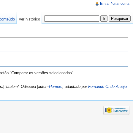
Entrar / criar conta
conteúdo
Ver histórico
 botão "Comparar as versões selecionadas".
a| |titulo=A Odisseia |autor=
Homero
, adaptado por
Fernando C. de Araújo