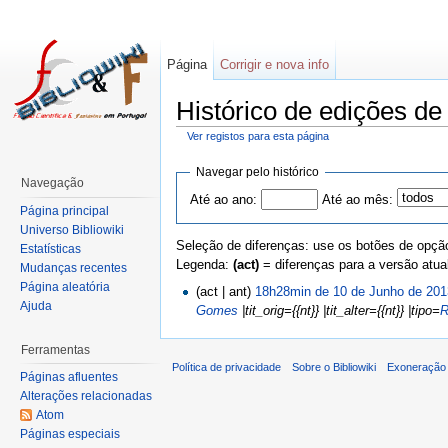
Página
Corrigir e nova info
Histórico de edições d
Ver registos para esta página
Navegar pelo histórico
Navegação
Até ao ano:
Até ao mês:
Página principal
Universo Bibliowiki
Seleção de diferenças: use os botões de opção
Estatísticas
Legenda:
(act)
= diferenças para a versão atua
Mudanças recentes
Página aleatória
(act | ant)
18h28min de 10 de Junho de 201
Ajuda
Gomes
|tit_orig={{nt}} |tit_alter={{nt}} |tipo=
Ferramentas
Política de privacidade
Sobre o Bibliowiki
Exoneração 
Páginas afluentes
Alterações relacionadas
Atom
Páginas especiais