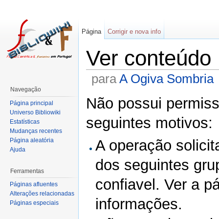
Página
Corrigir e nova info
Ver conteúdo
para
A Ogiva Sombria
Navegação
Não possui permissã
Página principal
Universo Bibliowiki
seguintes motivos:
Estatísticas
Mudanças recentes
Página aleatória
A operação solicit
Ajuda
dos seguintes gru
Ferramentas
confiavel. Ver a p
Páginas afluentes
Alterações relacionadas
informações.
Páginas especiais