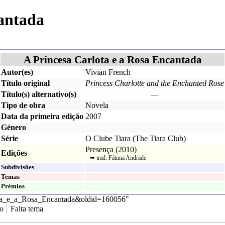
cantada
A Princesa Carlota e a Rosa Encantada
Autor(es)
Vivian French
Título original
Princess Charlotte and the Enchanted Rose
Título(s) alternativo(s)
—
Tipo de obra
Novela
Data da primeira edição
2007
Género
Série
O Clube Tiara
(
The Tiara Club
)
Presença
(
2010
)
Edições
➥ trad:
Fátima Andrade
Subdivisões
Temas
Prémios
rlota_e_a_Rosa_Encantada&oldid=160056
"
ro
Falta tema