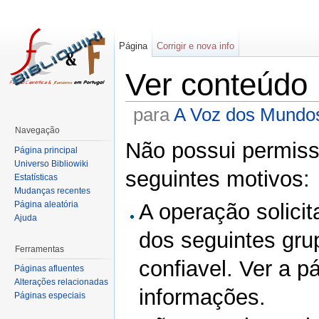
Página
Corrigir e nova info
Ver conteúdo
para
A Voz dos Mundo
Navegação
Não possui permissã
Página principal
Universo Bibliowiki
seguintes motivos:
Estatísticas
Mudanças recentes
Página aleatória
A operação solicit
Ajuda
dos seguintes gru
Ferramentas
confiavel. Ver a p
Páginas afluentes
Alterações relacionadas
informações.
Páginas especiais