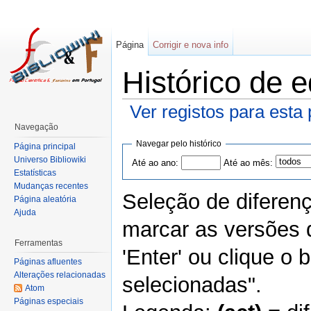
Página
Corrigir e nova info
Histórico de e
Ver registos para esta
Navegação
Navegar pelo histórico
Página principal
Universo Bibliowiki
Até ao ano:
Até ao mês:
Estatísticas
Mudanças recentes
Seleção de diferen
Página aleatória
Ajuda
marcar as versões 
Ferramentas
'Enter' ou clique o
Páginas afluentes
Alterações relacionadas
selecionadas".
Atom
Páginas especiais