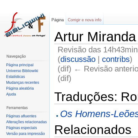
Página
Corrigir e nova info
Artur Mirand
Revisão das 14h43min 
Navegação
(
discussão
|
contribs
)
Página principal
(dif) ← Revisão anterio
Universo Bibliowiki
(dif)
Estatísticas
Mudanças recentes
Página aleatória
Traduções: R
Ajuda
Ferramentas
Os Homens-Leões
Páginas afluentes
Alterações relacionadas
Relacionados
Páginas especiais
Versão para impressão