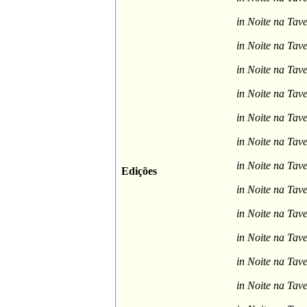
in
Noite na Tav
in
Noite na Tav
in
Noite na Tav
in
Noite na Tave
in
Noite na Tav
in
Noite na Tav
in
Noite na Tav
Edições
in
Noite na Tav
in
Noite na Tav
in
Noite na Tav
in
Noite na Tav
in
Noite na Tav