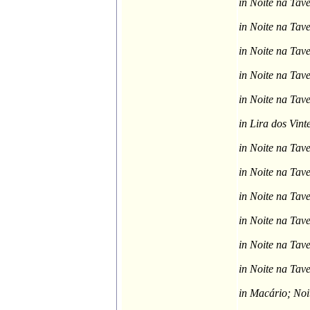
in
Noite na Tav
in
Noite na Tave
in
Noite na Tav
in
Noite na Tav
in
Noite na Tav
in
Lira dos Vint
in
Noite na Tav
in
Noite na Tav
in
Noite na Tav
in
Noite na Tav
in
Noite na Tav
in
Noite na Tave
in
Macário; Noi