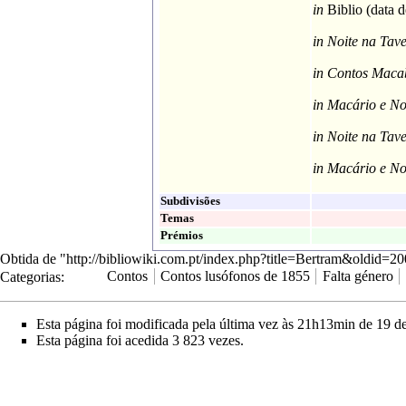
in
Biblio
(
data 
in
Noite na Tav
in
Contos Maca
in
Macário e No
in
Noite na Tav
in
Macário e No
Subdivisões
Temas
Prémios
Obtida de "
http://bibliowiki.com.pt/index.php?title=Bertram&oldid=2
Categorias
:
Contos
Contos lusófonos de 1855
Falta género
Esta página foi modificada pela última vez às 21h13min de 19 
Esta página foi acedida 3 823 vezes.