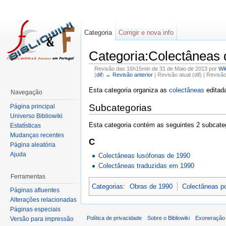
Categoria
Corrigir e nova info
Categoria:Colectâneas 
Revisão das 16h15min de 31 de Maio de 2013 por
Wi
(
dif
)
← Revisão anterior
| Revisão atual (dif) | Revisã
Esta categoria organiza as
colectâneas
edita
Navegação
Subcategorias
Página principal
Universo Bibliowiki
Esta categoria contém as seguintes 2 subcateg
Estatísticas
Mudanças recentes
C
Página aleatória
Ajuda
Colectâneas lusófonas de 1990
Colectâneas traduzidas em 1990
Ferramentas
Categorias
:
Obras de 1990
Colectâneas p
Páginas afluentes
Alterações relacionadas
Páginas especiais
Política de privacidade
Sobre o Bibliowiki
Exoneração 
Versão para impressão