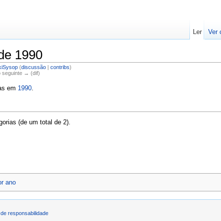
Ler
Ver 
de 1990
kiSysop
(
discussão
|
contribs
)
o seguinte → (dif)
das em
1990
.
orias (de um total de 2).
or ano
de responsabilidade