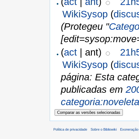
(
act
|
ant
)
21h
WikiSysop
(
discu
(Protegeu "
Catego
[edit=sysop:move
(
act
| ant)
21h
WikiSysop
(
discu
página: Esta cate
publicadas em
20
categoria:novelet
Política de privacidade
Sobre o Bibliowiki
Exoneração 