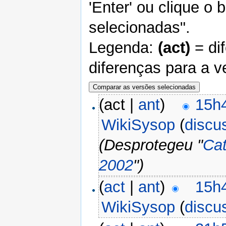
'Enter' ou clique o
selecionadas".
Legenda:
(act)
= di
diferenças para a v
(act |
ant
)
15h
WikiSysop
(
discu
(Desprotegeu "
Cat
2002
")
(
act
|
ant
)
15h
WikiSysop
(
discu