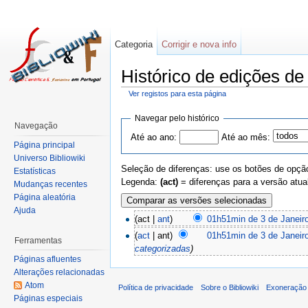
Categoria
Corrigir e nova info
Histórico de edições de
Ver registos para esta página
Navegar pelo histórico
Navegação
Até ao ano:
Até ao mês:
Página principal
Universo Bibliowiki
Seleção de diferenças: use os botões de opção
Estatísticas
Legenda:
(act)
= diferenças para a versão atua
Mudanças recentes
Página aleatória
Ajuda
(act |
ant
)
01h51min de 3 de Janeir
(
act
| ant)
01h51min de 3 de Janeir
Ferramentas
categorizadas
)
Páginas afluentes
Alterações relacionadas
Atom
Política de privacidade
Sobre o Bibliowiki
Exoneração 
Páginas especiais