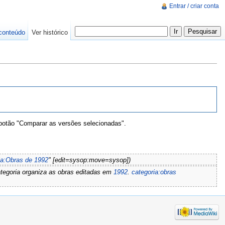
Entrar / criar conta
conteúdo
Ver histórico
 botão "Comparar as versões selecionadas".
ia:Obras de 1992
" [edit=sysop:move=sysop])
ategoria organiza as obras editadas em
1992
.
categoria:obras