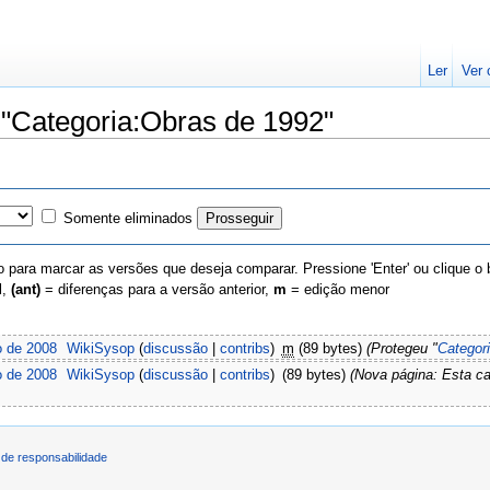
Ler
Ver 
 "Categoria:Obras de 1992"
Somente eliminados
 para marcar as versões que deseja comparar. Pressione 'Enter' ou clique o
l,
(ant)
= diferenças para a versão anterior,
m
= edição menor
o de 2008
‎
WikiSysop
(
discussão
|
contribs
)
‎
m
(89 bytes)
(Protegeu "
Categor
o de 2008
‎
WikiSysop
(
discussão
|
contribs
)
‎
(89 bytes)
(Nova página: Esta c
de responsabilidade