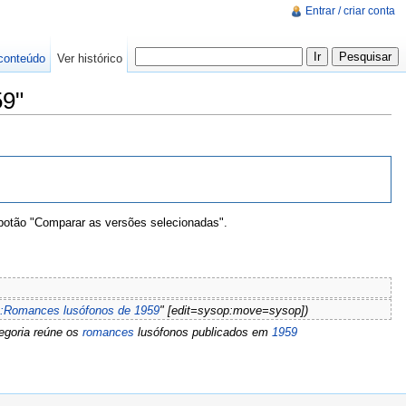
Entrar / criar conta
conteúdo
Ver histórico
59"
 botão "Comparar as versões selecionadas".
a:Romances lusófonos de 1959
" [edit=sysop:move=sysop])
egoria reúne os
romances
lusófonos publicados em
1959