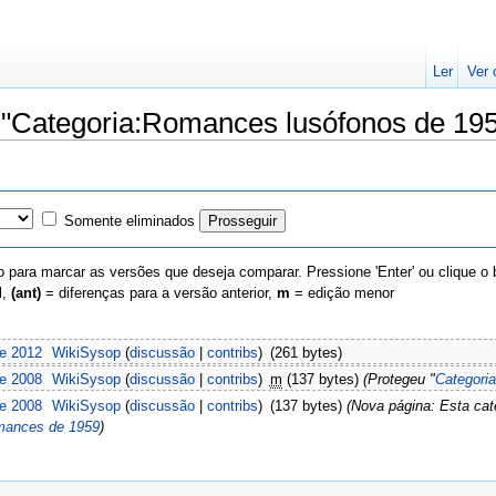
Ler
Ver 
e "Categoria:Romances lusófonos de 19
Somente eliminados
 para marcar as versões que deseja comparar. Pressione 'Enter' ou clique o
l,
(ant)
= diferenças para a versão anterior,
m
= edição menor
e 2012
‎
WikiSysop
(
discussão
|
contribs
)
‎
(261 bytes)
e 2008
‎
WikiSysop
(
discussão
|
contribs
)
‎
m
(137 bytes)
(Protegeu "
Categori
e 2008
‎
WikiSysop
(
discussão
|
contribs
)
‎
(137 bytes)
(Nova página: Esta cat
omances de 1959
)