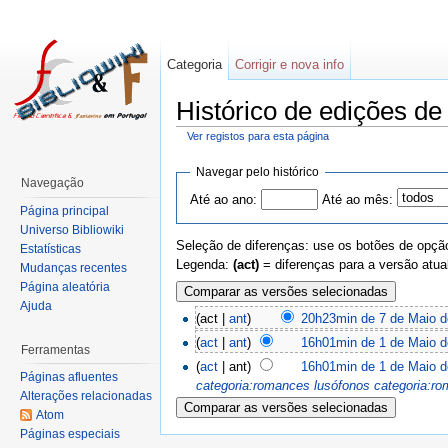
Categoria
Corrigir e nova info
Histórico de edições d
Ver registos para esta página
Navegar pelo histórico
Navegação
Até ao ano:
Até ao mês:
Página principal
Universo Bibliowiki
Seleção de diferenças: use os botões de opção
Estatísticas
Legenda:
(act)
= diferenças para a versão atua
Mudanças recentes
Página aleatória
Ajuda
(act |
ant
)
20h23min de 7 de Maio d
(
act
|
ant
)
16h01min de 1 de Maio d
Ferramentas
(
act
| ant)
16h01min de 1 de Maio d
Páginas afluentes
categoria:romances lusófonos
categoria:r
Alterações relacionadas
Atom
Páginas especiais