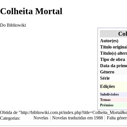
Colheita Mortal
Do Bibliowiki
Col
Autor(es)
Título origina
Título(s) alter
Tipo de obra
Data da prime
Género
Série
Edições
Subdivisões
Temas
Prémios
Obtida de "
http://bibliowiki.com.pt/index.php?title=Colheita_Mortal
Categorias
:
Novelas
Novelas traduzidas em 1988
Falta géne