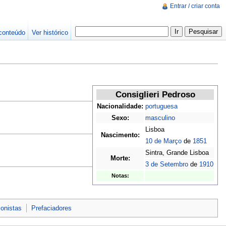
Entrar / criar conta
conteúdo
Ver histórico
Consiglieri Pedroso
Nacionalidade:
portuguesa
Sexo:
masculino
Lisboa
Nascimento:
10 de Março
de
1851
Sintra, Grande Lisboa
Morte:
3 de Setembro
de
1910
Notas:
ionistas
Prefaciadores