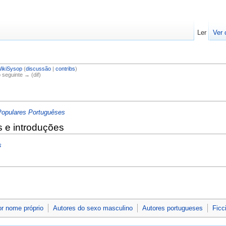
Ler
Ver 
ikiSysop
(
discussão
|
contribs
)
o seguinte → (dif)
Populares Portuguêses
s e introduções
s
or nome próprio
Autores do sexo masculino
Autores portugueses
Ficc