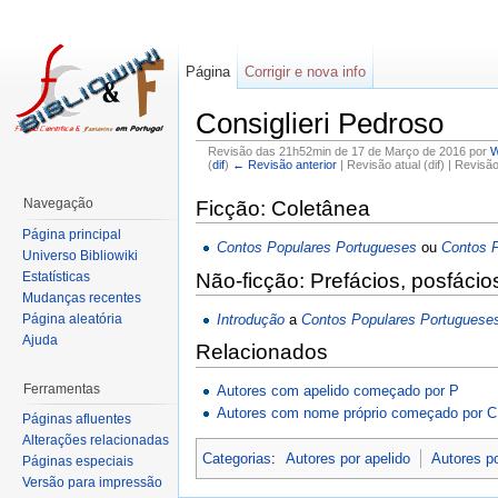
Página
Corrigir e nova info
Consiglieri Pedroso
Revisão das 21h52min de 17 de Março de 2016 por
W
(
dif
)
← Revisão anterior
| Revisão atual (dif) | Revisã
Navegação
Ficção: Coletânea
Página principal
Contos Populares Portugueses
ou
Contos 
Universo Bibliowiki
Estatísticas
Não-ficção: Prefácios, posfácio
Mudanças recentes
Introdução
a
Contos Populares Portuguese
Página aleatória
Ajuda
Relacionados
Ferramentas
Autores com apelido começado por P
Autores com nome próprio começado por C
Páginas afluentes
Alterações relacionadas
Categorias
:
Autores por apelido
Autores p
Páginas especiais
Versão para impressão