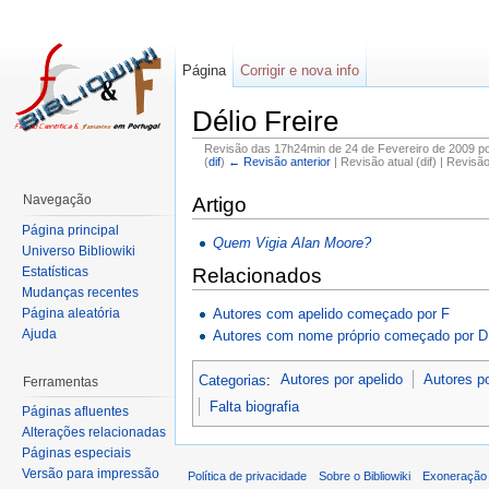
Página
Corrigir e nova info
Délio Freire
Revisão das 17h24min de 24 de Fevereiro de 2009 p
(
dif
)
← Revisão anterior
| Revisão atual (dif) | Revisã
Navegação
Artigo
Página principal
Quem Vigia Alan Moore?
Universo Bibliowiki
Estatísticas
Relacionados
Mudanças recentes
Autores com apelido começado por F
Página aleatória
Ajuda
Autores com nome próprio começado por D
Categorias
:
Autores por apelido
Autores p
Ferramentas
Falta biografia
Páginas afluentes
Alterações relacionadas
Páginas especiais
Versão para impressão
Política de privacidade
Sobre o Bibliowiki
Exoneração 