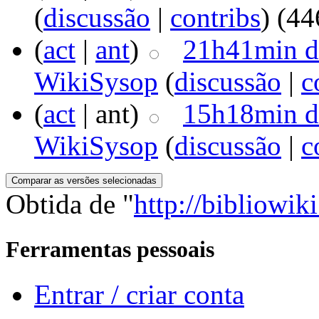
(
discussão
|
contribs
)
‎
(44
(
act
|
ant
)
21h41min d
WikiSysop
(
discussão
|
c
(
act
| ant)
15h18min d
WikiSysop
(
discussão
|
c
Obtida de "
http://bibliowi
Ferramentas pessoais
Entrar / criar conta