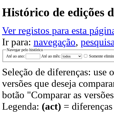
Histórico de edições 
Ver registos para esta págin
Ir para:
navegação
,
pesquis
Navegar pelo histórico
Até ao ano:
Até ao mês:
Somente elimi
Seleção de diferenças: use 
versões que deseja comparar.
botão "Comparar as versões
Legenda:
(act)
= diferenças 